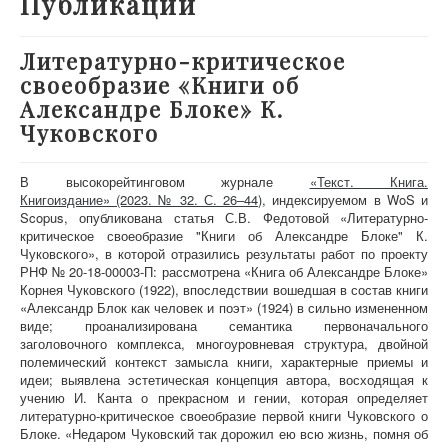
Публикации
О проекте
Участники
Литературно-критическое
своеобразие «Книги об
Приглашенные эксперты
Александре Блоке» К.
Научная работа
Чуковского
Как работать с сайтом
В высокорейтинговом журнале
«Текст. Книга.
Контакты
Книгоиздание» (2023. № 32. С. 26–44)
, индексируемом в WoS и
Scopus,
опубликована статья С.В. Федотовой «Литературно-
критическое своеобразие "Книги об Александре Блоке" К.
Чуковского», в которой отразились результаты работ по проекту
РНФ № 20-18-00003-П: рассмотрена «Книга об Александре Блоке»
Корнея Чуковского (1922), впоследствии вошедшая в состав книги
«Александр Блок как человек и поэт» (1924) в сильно измененном
виде; проанализирована семантика первоначального
заголовочного комплекса, многоуровневая структура, двойной
полемический контекст замысла книги, характерные приемы и
идеи; выявлена эстетическая концепция автора, восходящая к
учению И. Канта о прекрасном и гении, которая определяет
литературно-критическое своеобразие первой книги Чуковского о
Блоке. «Недаром Чуковский так дорожил ею всю жизнь, помня об