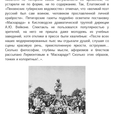
устарели ни по форме, ни по содержанию. Так, Елатомский в
«Пензенских губернских ведомостях» отмечал, что «великий поэт
русский был сам воином, человеком прославленной личной
храбрости». Пятигорские газеты подробно осветили постановку
«Маскарада» в Кисловодске драматической труппой дирекции
А.Ю. Вейконе. Спектакль не пользовался популярностью у
зрителей, на него не пришла даже молодежь из учебных
заведений, хотя отклики в прессе были хвалебные: «После всех
наших модернизированных пьес мы отдыхали душой, слушая со
сцены красивую речь, преисполненную яркости, остроумия…
Сколько философии, глубины мысли, афоризмов и блестков
рассыпано Лермонтовым в “Маскараде”! Сколько этих образов,
тонких и колоритных!..».