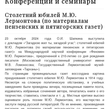
Конференции и семинары
О проекте
Участники
Столетний юбилей М.Ю.
Лермонтова (по материалам
Приглашенные эксперты
пензенских и пятигорских газет)
Научная работа
Как работать с сайтом
23 октября 2024 года О.И. Шапкина выступила
с докладом «“Загадкою жил ты, загадкой угас”: столетний юбилей
Контакты
М.Ю. Лермонтова (по материалам пензенских и пятигорских
газет)» на Международной научной конференции «Феномен
М.Ю. Лермонтова», приуроченной к 210-летию со дня рождения
писателя (Московский государственный университет имени
М.В. Ломоносова; Государственный Лермонтовский музей-
заповедник «Тарханы»).
По страницам провинциальных газет воссоздана картина
празднования столетнего юбилея М.Ю. Лермонтова в 1914 году.
Несмотря на сложную политическую обстановку, в учебных
заведениях были проведены вечера, посвященные памяти поэта,
издавались избранные сочинения автора, печатались книги о его
творчестве, ставились спектакли и т. д. Местные критики высоко
оценивали роль поэзии М.Ю. Лермонтова, его мастерство и
заслуги перед русской литературой. По их мнению, произведения
писателя не потеряли своей актуальности со временем, не