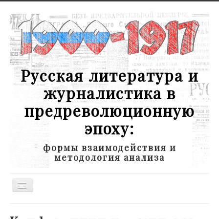
Русская литература и
журналистика в
предреволюционную
эпоху:
формы взаимодействия и
методология анализа
Toggle
Navigation
Новости