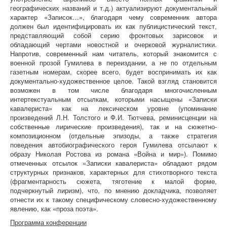
географических названий и т.д.) актуализируют документальный
характер «Записок…», благодаря чему современник автора
должен был идентифицировать их как публицистический текст,
представляющий собой серию фронтовых зарисовок и
обладающий чертами новостной и очерковой журналистики.
Напротив, современный нам читатель, который знакомится с
военной прозой Гумилева в переиздании, а не по отдельным
газетным номерам, скорее всего, будет воспринимать их как
документально-художественное целое. Такой взгляд становится
возможен в том числе благодаря многочисленным
интертекстуальным отсылкам, которыми насыщены «Записки
кавалериста» как на лексическом уровне (упоминание
произведений Л.Н. Толстого и Ф.И. Тютчева, реминисценции на
собственные лирические произведения), так и на сюжетно-
композиционном (отдельные эпизоды, а также стратегия
поведения автобиографического героя Гумилева отсылают к
образу Николая Ростова из романа «Война и мир»). Помимо
отмеченных отсылок «Записки кавалериста» обладают рядом
структурных признаков, характерных для стихотворного текста
(фрагментарность сюжета, тяготение к малой форме,
подчеркнутый лиризм), что, по мнению докладчика, позволяет
отнести их к такому специфическому словесно-художественному
явлению, как «проза поэта».
Программа конференции