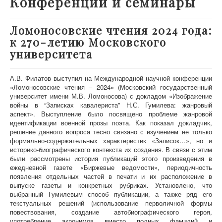
Конференции и семинары
О проекте
Участники
Ломоносовские чтения 2024 года:
к 270-летию Московского
Приглашенные эксперты
университета
Научная работа
Как работать с сайтом
А.В. Филатов выступил на Международной научной конференции
«Ломоносовские чтения – 2024» (Московский государственный
Контакты
университет имени М.В. Ломоносова) с докладом «Изображение
войны в “Записках кавалериста” Н.С. Гумилева: жанровый
аспект». Выступление было посвящено проблеме жанровой
идентификации военной прозы поэта. Как показал докладчик,
решение данного вопроса тесно связано с изучением не только
формально-содержательных характеристик «Записок…», но и
историко-биографического контекста их создания. В связи с этим
были рассмотрены история публикаций этого произведения в
ежедневной газете «Биржевые ведомости», периодичность
появления отдельных частей в печати и их расположение в
выпуске газеты и конкретных рубриках. Установлено, что
выбранный Гумилевым способ публикации, а также ряд его
текстуальных решений (использование перволичной формы
повествования, создание автобиографического героя,
употребление акронимов вместо полных фамилий и