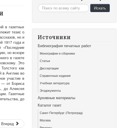
Искать...
Искать
и
ий в газетных
 лежит тезис о
Источники
ассказов, но и
й 1917 года и
Библиография печатных работ
ет «Последние
ию, но вскоре
Монографии и сборники
ного в газете
Статьи
ковскому. Это
 Толстого как
Диссертации
й в Англию во
Справочные издания
ное участие в
и — от Бориса
Учебная литература
ь, до Алексея
Эгодокументы
ции. Газетные
Архивные материалы
ятельства, до
Каталог газет
Санкт-Петербург (Петроград)
Москва
Вперед
Регионы