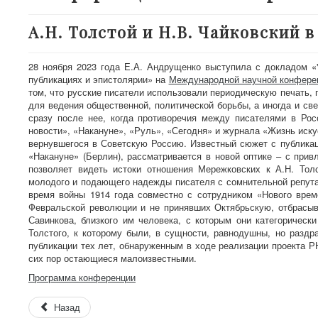
А.Н. Толстой и Н.В. Чайковский 
28 ноября 2023 года Е.А. Андрущенко выступила с докладом «"
публикациях и эпистолярии
» на
Международной научной конференц
том, что русские писатели использовали периодическую печать, п
для ведения общественной, политической борьбы, а иногда и св
сразу после нее, когда противоречия между писателями в Ро
новости», «Накануне», «Руль», «Сегодня» и журнала «Жизнь иску
вернувшегося в Советскую Россию. Известный сюжет с публикаци
«Накануне» (Берлин), рассматривается в новой оптике – с прив
позволяет видеть истоки отношения Мережковских к А.Н. Толс
молодого и подающего надежды писателя с сомнительной репутац
время войны 1914 года совместно с сотрудником «Нового врем
Февральской революции и не принявших Октябрьскую, отбрасыв
Савинкова, близкого им человека, с которым они категорическ
Толстого, к которому были, в сущности, равнодушны, но раздр
публикации тех лет, обнаруженным в ходе реализации проекта Р
сих пор остающиеся малоизвестными.
Программа конференции
Назад