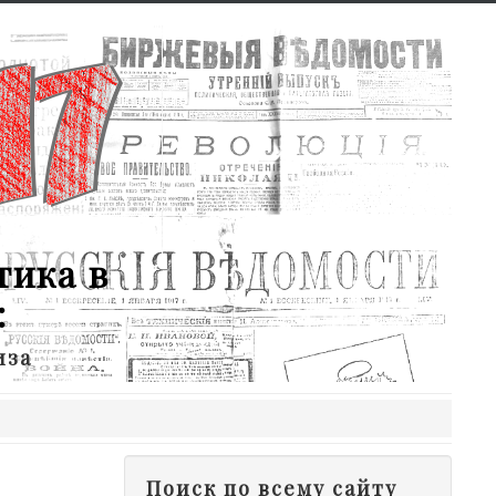
тика в
:
иза
Поиск по всему сайту