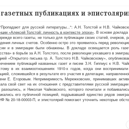
в газетных публикациях и эпистоляри
Пропадают для русской литературы...": А.Н. Толстой и Н.В. Чайковск
ии «Алексей Толстой: личность в контексте эпохи»
. В основе доклада
режде всего газеты, не только для публикации своих статей, очерков, р
едения личных счетов. Особенно остро это проявилось перед революцие
ссии и в эмиграции были обнажены. В докладе освещается роль газ
сства» в борьбе за А.Н. Толстого, после революции уехавшего в эмиграц
ей «Открытого письма гр. А. Толстого Н.В. Чайковскому», опубликован
лечением публикаций названных газет и писем З.Н. Гиппиус к Н.В. Чай
тому в их взаимоотношениях 1910-х годов, когда они воспринимали
ией, сложившейся в результате его участия в делегации, направленно
ени Е. Егоровым. Непримиримость Мережковских, принимавших актив
ала свой свет на их отношения с представителями русской эмиграци
и разошлись, и Николая Чайковского, которого почитали и побаивалис
ажались его публичной позицией, подрывавшей единство рядов эмигра
НФ № 20-18-00003-П, и эпистолярий помогают уточнить некоторые обсто