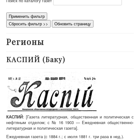
Поиск по каталогу газет
О проекте
Участники
Применить фильтр
Сбросить фильтр >>
Обновить страницу
Приглашенные эксперты
Научная работа
Регионы
Как работать с сайтом
Контакты
КАСПИЙ (Баку)
КАСПИЙ
: [Газета литературная, общественная и политическая с
нефтяным отделом; с № 16 1903 — Ежедневная общественно-
литературная и политическая газета].
Ежедневная газета (с 1884 г.; с июля 1881 г. три раза в нед.).