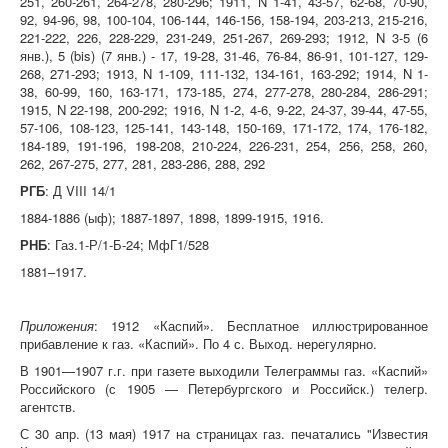
251, 260-261, 264-278, 280-296; 1911, N 1-41, 43-57, 62-68, 70-90,
92, 94-96, 98, 100-104, 106-144, 146-156, 158-194, 203-213, 215-216,
221-222, 226, 228-229, 231-249, 251-267, 269-293; 1912, N 3-5 (6
янв.), 5 (bis) (7 янв.) - 17, 19-28, 31-46, 76-84, 86-91, 101-127, 129-
268, 271-293; 1913, N 1-109, 111-132, 134-161, 163-292; 1914, N 1-
38, 60-99, 160, 163-171, 173-185, 274, 277-278, 280-284, 286-291;
1915, N 22-198, 200-292; 1916, N 1-2, 4-6, 9-22, 24-37, 39-44, 47-55,
57-106, 108-123, 125-141, 143-148, 150-169, 171-172, 174, 176-182,
184-189, 191-196, 198-208, 210-224, 226-231, 254, 256, 258, 260,
262, 267-275, 277, 281, 283-286, 288, 292
РГБ
: Д VIII 14/1
1884-1886 (ыф); 1887-1897, 1898, 1899-1915, 1916.
РНБ
: Газ.1-Р/1-Б-24; МфГ1/528
1881–1917.
Приложения
: 1912 «Каспий». Бесплатное иллюстрированное
прибавление к газ. «Каспий». По 4 с. Выход. нерегулярно.
В 1901—1907 г.г. при газете выходили Телеграммы газ. «Каспий»
Российского (с 1905 — Петербургского и Российск.) телегр.
агентств.
С 30 апр. (13 мая) 1917 на страницах газ. печатались "Известия