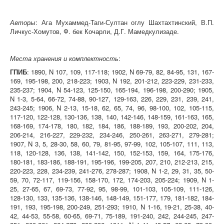
Авторы
: Ага Мухаммед-Таги-Султан оглу Шахтахтинский, В.П.
Личкус-Хомутов, Ф. бек Кочарли, Д.Г. Мамедкулизаде.
Места хранения и комплектность
:
ГПИБ
: 1890, N 107, 109, 117-118; 1902, N 69-79, 82, 84-95, 131, 167-
169, 195-198, 200, 218-223; 1903, N 192, 201-212, 223-229, 231-233,
235-237; 1904, N 54-123, 125-150, 165-194, 196-198, 200-290; 1905,
N 1-3, 5-64, 66-72, 74-88, 90-127, 129-163, 226, 229, 231, 239, 241,
243-245; 1906, N 2-13, 15-18, 62, 65, 74, 96, 98-100, 102, 105-115,
117-120, 122-128, 130-136, 138, 140, 142-146, 148-159, 161-163, 165,
168-169, 174-178, 180, 182, 184, 186, 188-189, 193, 200-202, 204,
206-214, 216-227, 229-232, 234-246, 250-261, 263-271, 279-281;
1907, N 3, 5, 28-30, 58, 60, 79, 81-95, 97-99, 102, 105-107, 111, 113,
118, 120-128, 136, 138, 141-142, 150, 152-153, 159, 164, 175-176,
180-181, 183-186, 188-191, 195-196, 199-205, 207, 210, 212-213, 215,
220-223, 228, 234-239, 241-276, 278-287; 1908, N 1-2, 29, 31, 35, 50-
59, 70, 72-117, 119-156, 158-170, 172, 174-203, 205-224; 1909, N 1-
25, 27-65, 67, 69-73, 77-92, 95, 98-99, 101-103, 105-109, 111-126,
128-130, 133, 135-136, 138-146, 148-149, 151-177, 179, 181-182, 184-
191, 193, 195-198, 200-249, 251-293; 1910, N 1-16, 19-21, 25-38, 40-
42, 44-53, 55-58, 60-65, 69-71, 75-189, 191-240, 242, 244-245, 247-