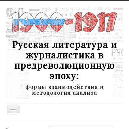
Русская литература и
журналистика в
предреволюционную
эпоху:
формы взаимодействия и
методология анализа
Toggle
Navigation
Новости