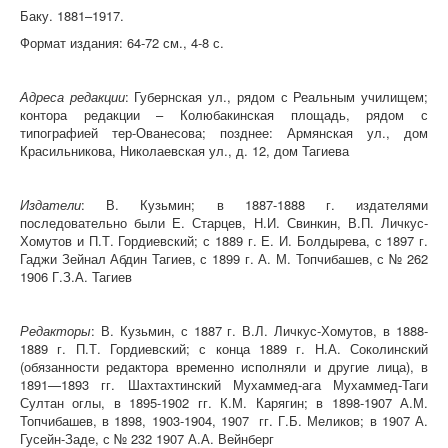
Баку. 1881–1917.
Формат издания: 64-72 см., 4-8 с.
Адреса редакции
: Губернская ул., рядом с Реальным училищем;
контора редакции – Колюбакинская площадь, рядом с
типографией тер-Ованесова; позднее: Армянская ул., дом
Красильникова, Николаевская ул., д. 12, дом Тагиева
Издатели
: В. Кузьмин; в 1887-1888 г. издателями
последовательно были Е. Старцев, Н.И. Свинкин, В.П. Личкус-
Хомутов и П.Т. Гордиевский; с 1889 г. Е. И. Болдырева, с 1897 г.
Гаджи Зейнал Абдин Тагиев, с 1899 г. А. М. Топчибашев, с № 262
1906 Г.З.А. Тагиев
Редакторы
: В. Кузьмин, с 1887 г. В.Л. Личкус-Хомутов, в 1888-
1889 г. П.Т. Гордиевский; с конца 1889 г. Н.А. Соколинский
(обязанности редактора временно исполняли и другие лица), в
1891—1893 гг. Шахтахтинский Мухаммед-ага Мухаммед-Таги
Султан оглы, в 1895-1902 гг. К.М. Карягин; в 1898-1907 А.М.
Топчибашев, в 1898, 1903-1904, 1907 гг. Г.Б. Меликов; в 1907 А.
Гусейн-Заде, с № 232 1907 А.А. Вейнберг