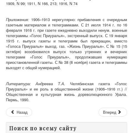
1909, N 99; 1911, N 166, 213; 1916, N 74
Приложения:
1906–1913 нерегулярно: прибавления с очередным
газетным материалом и телеграммами. С 21 июля 1914 г. по 16
февраля 1916 г. при газете ежедневно выходили ненум. военные
телеграммы «Голос Приуралья», экстренный выпуск. С 19 января
1915 г. выпуск газеты и телеграмм был прекращен, вместо
«Голоса Приуралья» выход. газ. «Жизнь Приуралья». С № 15 (15
октября) возобновился выпуск только утренних и вечерних
телеграмм «Голос Приуралья», продолжавших нумерацию
приостановленной газеты. С № 38 (8 ноября) газета и телеграммы
выходят с общей нумерацией.
Литература: Андреева Т.А.
Челябинская газета «Голос
Приуралья» и ее роль в общественной жизни (1906–1916 гг.) //
Общественная и культурная жизнь дореволюционного Урала.
Пермь, 1990.
Назад
Вперед
Поиск по всему сайту