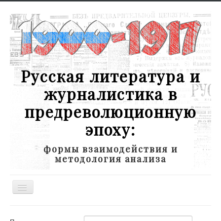
Русская литература и
журналистика в
предреволюционную
эпоху:
формы взаимодействия и
методология анализа
Toggle
Navigation
Новости