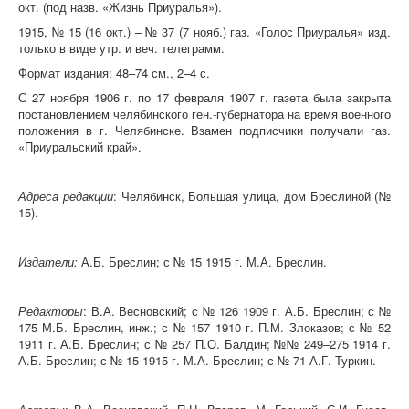
окт. (под назв. «Жизнь Приуралья»).
1915, № 15 (16 окт.) – № 37 (7 нояб.) газ. «Голос Приуралья» изд.
только в виде утр. и веч. телеграмм.
Формат издания: 48–74 см., 2–4 с.
С 27 ноября 1906 г. по 17 февраля 1907 г. газета была закрыта
постановлением челябинского ген.-губернатора на время военного
положения в г. Челябинске. Взамен подписчики получали газ.
«Приуральский край».
Адреса редакции
: Челябинск, Большая улица, дом Бреслиной (№
15).
Издатели:
А.Б. Бреслин; с № 15 1915 г. М.А. Бреслин.
Редакторы
: В.А. Весновский; с № 126 1909 г. А.Б. Бреслин; с №
175 М.Б. Бреслин, инж.; с № 157 1910 г. П.М. Злоказов; с № 52
1911 г. А.Б. Бреслин; с № 257 П.О. Балдин; №№ 249–275 1914 г.
А.Б. Бреслин; с № 15 1915 г. М.А. Бреслин; с № 71 А.Г. Туркин.