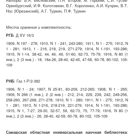
Авторы
: В.А. Весновский, П.Н. Второв, М. Горький, С.И. Гусев-
Оренбургский, И.Ф. Колотовкин, В.Г. Короленко, А.И. Куприн, В.Т.
Нос (Юрезанский), А.Г. Туркин, П.Ф. Туркин
Места хранения и комплектность
:
РГБ
: Д XV 16/3
1909, N 197 - 278; 1910, N 1 - 241, 243-280; 1911, N 1 - 275; 1912, N
1 - 281; 1913, 1 - 216, 218, 219, 271-279; 1914, N 1-191, 193-286;
1915, N 1-14, 38-42, 44, 46, 49, 51-60, 62-73, 75-79; 1916, N 80 (1
янв.), 2 (3 янв.) - 18, 18a-26, 28-40, 42-45, 47-58, 60-78, 80-102, 105-
109
РНБ
: Газ.1-Р/2-382
1906, N 1 - 24; 1907, N 25-81, 83-209, 212-265; 1908, N 1 - 265;
1909, N 266 (1 янв.), 2 (2 янв.) - 212, 214, 229, 239, 242, 249-256,
258-260, 267-268, 271-278; 1910, N 1 - 280; 1911, N 1 - 275; 1912, N
1 - 281; 1913, N 1-216, 218-219, 221-279; 1914, N 1-191, 193-286;
1915, N 1, 7-27, 29-30, 32-57, 59, 62-73, 75, 77-79; 1916, N 80 (1
янв.), 2 (3 янв.) - 26, 28-40, 42-59, 60-78, 80-102, 105-109
Самарская областная универсальная научная библиотека
: