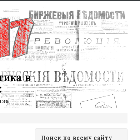
тика в
:
иза
Поиск по всему сайту