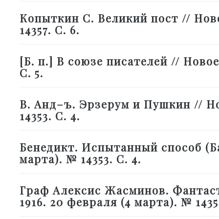
Копыткин С. Великий пост // Ново
14357. С. 6.
[Б. п.] В союзе писателей // Новое
С. 5.
В. Анд–ъ. Эрзерум и Пушкин // Но
14353. С. 4.
Бенедикт. Испытанный способ (Бас
марта). № 14353. С. 4.
Граф Алексис Жасминов. Фантаст
1916. 20 февраля (4 марта). № 14351