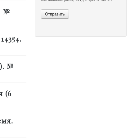
. №
Отправить
14354.
). №
я (6
емя.