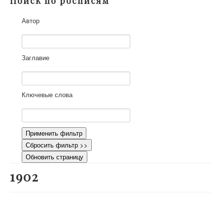
Поиск по росписям
О проекте
Автор
Участники
Приглашенные эксперты
Научная работа
Заглавие
Как работать с сайтом
Контакты
Ключевые слова
Применить фильтр
Сбросить фильтр >>
Обновить страницу
1902