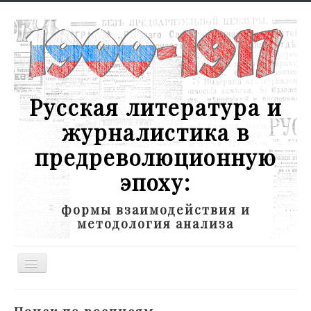
Русская литература и
журналистика в
предреволюционную
эпоху:
формы взаимодействия и
методология анализа
Toggle
Navigation
Новости