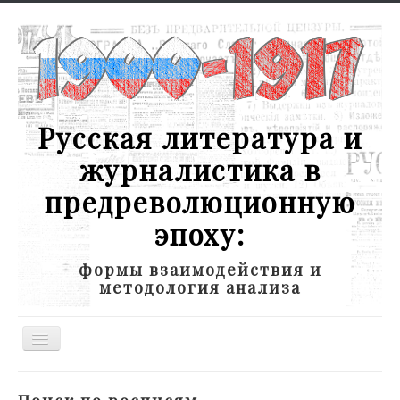
Русская литература и
журналистика в
предреволюционную
эпоху:
формы взаимодействия и
методология анализа
Toggle
Navigation
Новости