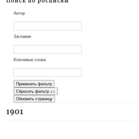
Поиск по росписям
О проекте
Автор
Участники
Приглашенные эксперты
Научная работа
Заглавие
Как работать с сайтом
Контакты
Ключевые слова
Применить фильтр
Сбросить фильтр >>
Обновить страницу
1901