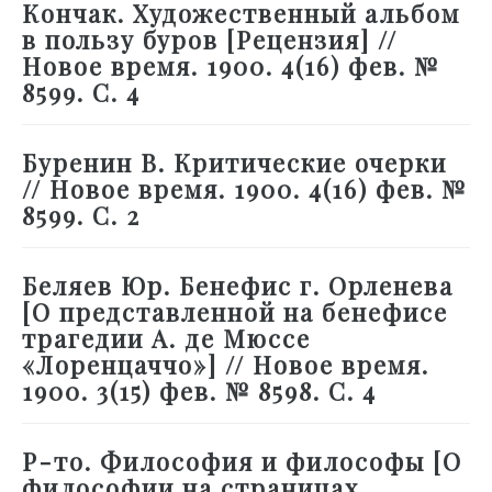
Кончак. Художественный альбом
в пользу буров [Рецензия] //
Новое время. 1900. 4(16) фев. №
8599. С. 4
Буренин В. Критические очерки
// Новое время. 1900. 4(16) фев. №
8599. С. 2
Беляев Юр. Бенефис г. Орленева
[О представленной на бенефисе
трагедии А. де Мюссе
«Лоренцаччо»] // Новое время.
1900. 3(15) фев. № 8598. С. 4
Р-то. Философия и философы [О
философии на страницах