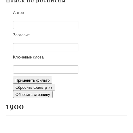
Поиск по росписям
О проекте
Автор
Участники
Приглашенные эксперты
Научная работа
Заглавие
Как работать с сайтом
Контакты
Ключевые слова
Применить фильтр
Сбросить фильтр >>
Обновить страницу
1900