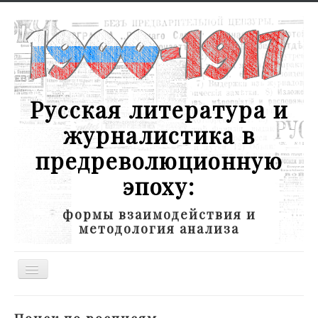
Русская литература и
журналистика в
предреволюционную
эпоху:
формы взаимодействия и
методология анализа
Toggle
Navigation
Новости