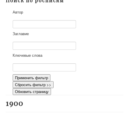
Поиск по росписям
О проекте
Автор
Участники
Приглашенные эксперты
Научная работа
Заглавие
Как работать с сайтом
Контакты
Ключевые слова
Применить фильтр
Сбросить фильтр >>
Обновить страницу
1900