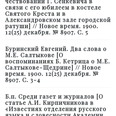
чествовании Г. Сенкевича в
связи с его юбилеем в костеле
Святого Креста и в
Александровском зале городской
ратуши] // Новое время. 1900.
12(25) декабря. № 8907. С. 5
Буринский Евгений. Два слова о
М.Е. Салтыкове [О
воспоминаниях Б. Кетрица о М.Е.
Салтыкове-Щедрине] // Новое
время. 1900. 12(25) декабря. №
8907. С. 3-4
Б.п. Среди газет и журналов [О
статье А.И. Кирпичникова в
«Известиях отделения русского
языка и словесности Академии