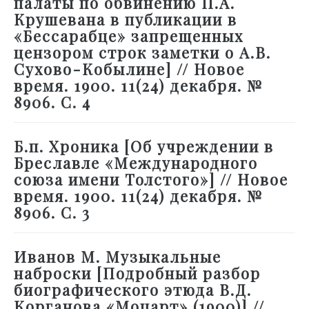
палаты по обвинению П.А.
Крушевана в публикации в
«Бессарабце» запрещенных
цензором строк заметки о А.В.
Сухово-Кобылине] // Новое
время. 1900. 11(24) декабря. №
8906. С. 4
Б.п. Хроника [Об учреждении в
Бреславле «Международного
союза имени Толстого»] // Новое
время. 1900. 11(24) декабря. №
8906. С. 3
Иванов М. Музыкальные
наброски [Подробный разбор
биографического этюда В.Д.
Корганова «Моцарт» (1900)] //