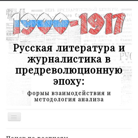
Русская литература и
журналистика в
предреволюционную
эпоху:
формы взаимодействия и
методология анализа
Toggle
Navigation
Новости